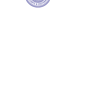
por PIX, depósito, transferência,
Picpay (com possibilidade de cash
back) ou boleto;
- aceitamos pagamento À VISTA em
Bitcoin via Binance Smart Chain
(BEP20).
Pagamento online ( direto no site);
- em até 18 x pelo Pagseguro;
- PIX por Pagseguro;
- em até 6x sem juros no cartão de
crédito pelo Paypal.