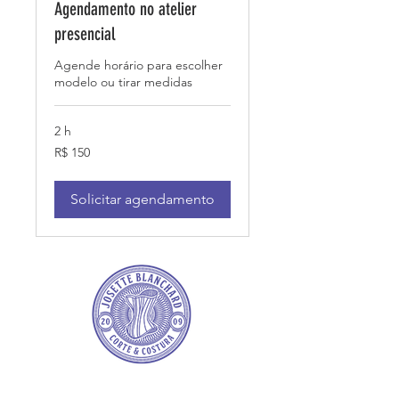
Agendamento no atelier
presencial
Agende horário para escolher
modelo ou tirar medidas
2 h
150
R$ 150
Reais
brasileiros
Solicitar agendamento