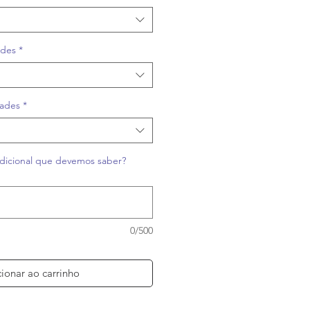
ades
*
dades
*
dicional que devemos saber?
0/500
ionar ao carrinho