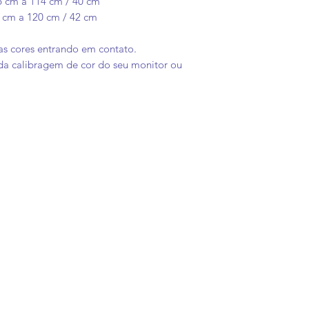
6 cm a 114 cm / 40 cm
- em até 6x sem j
 cm a 120 cm / 42 cm
ras cores entrando em contato.
a calibragem de cor do seu monitor ou