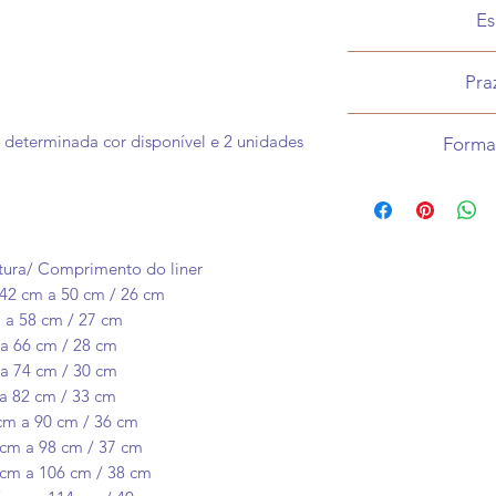
Es
T
Pra
De 30 a 60 dias, 
 determinada cor disponível e 2 unidades
Forma
O prazo exato ser
Pagamento off
informaç
O prazo informado 
- à vista: por PIX
refere ao praz
(com possibilid
tura/ Comprimento do liner
- em 2x ( uma na 
 42 cm a 50 cm / 26 cm
estiver finalizada):
 a 58 cm / 27 cm
Picpay (com possib
a 66 cm / 28 cm
- aceitamos pag
a 74 cm / 30 cm
Binance
a 82 cm / 33 cm
cm a 90 cm / 36 cm
Pagamento 
 cm a 98 cm / 37 cm
- em até
cm a 106 cm / 38 cm
- P