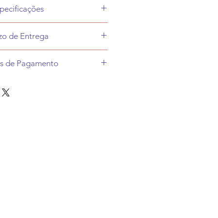
pecificações
amanho padrão.
zo de Entrega
dependendo do modelo e demanda
s de Pagamento
do atelier.
á informado após confirmação do
line ( passamos os dados e
pagamento.
ões para pagamento):
na opção de escolha do frete se
, depósito, transferência, Picpay
o de entrega após postagem.
ade de cash back) ou boleto;
encomenda, outra quando a peça
 por PIX, depósito, transferência,
ilidade de cash back) ou boleto;
amento À VISTA em Bitcoin via
 Smart Chain (BEP20).
online ( direto no site);
 18 x pelo Pagseguro;
IX por Pagseguro;