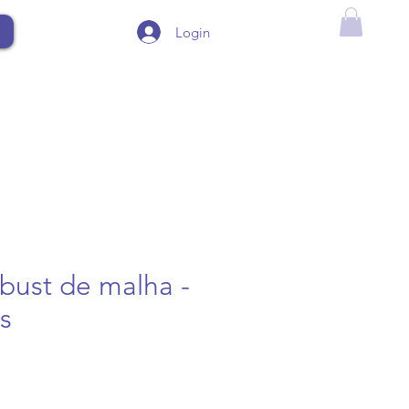
Login
rbust de malha -
s