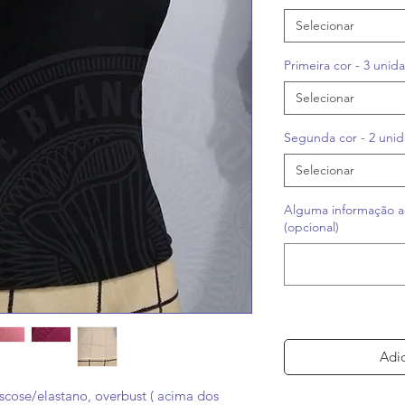
Selecionar
Primeira cor - 3 unid
Selecionar
Segunda cor - 2 uni
Selecionar
Alguma informação a
(opcional)
Adic
scose/elastano, overbust ( acima dos