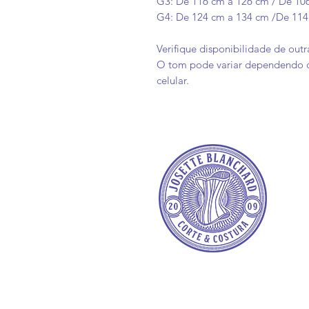
G3: De 116 cm a 126 cm / De 10
G4: De 124 cm a 134 cm /De 114
Verifique disponibilidade de out
O tom pode variar dependendo d
celular.