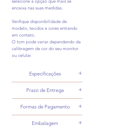
selecione a opção que mais se
encaixa nas suas medidas.
Verifique disponibilidade de
modelo, tecidos e cores entrando
em contato.
O tom pode variar dependendo da
calibragem de cor do seu monitor
ou celular.
Especificações
Produto feito sob-medida
Prazo de Entrega
De 30 a 60 dias, dependendo do
Formas de Pagamento
modelo e demanda do atelier.
O prazo exato será informado após
Pagamento offline ( passamos os
confirmação do pagamento.
Embalagem
dados e informações para
O prazo informado na opção de
pagamento):