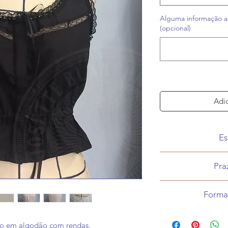
Alguma informação a
(opcional)
Adic
Es
Produ
Pra
De 30 a 120 dia
Forma
atelier e do pr
Pagamento off
O prazo exato ser
no em algodão com rendas.
informaç