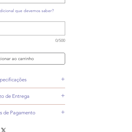
dicional que devemos saber?
0/500
ionar ao carrinho
pecificações
to feito sob-medida
zo de Entrega
s, dependendo da demanda do
s de Pagamento
azo para chegada do material
importado.
line ( passamos os dados e
á informado após confirmação do
ões para pagamento):