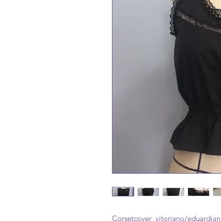
Corsetcover vitoriano/eduardia