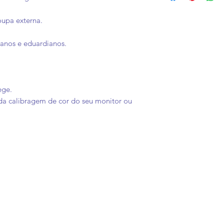
- à vista: por PIX
O prazo informado 
(com possibilid
oupa externa.
refere ao praz
- em 2x ( uma na 
estiver finalizada):
ianos e eduardianos.
Picpay (com possib
- aceitamos pag
Binance
ege.
Pagamento 
a calibragem de cor do seu monitor ou
- em até
- P
- em até 6x sem j